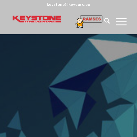
keystone@keyeuro.eu