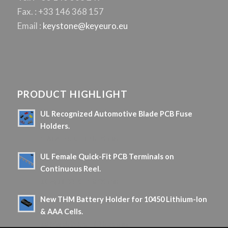
Fax. : +33 146 368 157
Email :
keystone@keyeuro.eu
PRODUCT HIGHLIGHT
UL Recognized Automotive Blade PCB Fuse
Holders.
5 June 2026 - 10 h 08 min
UL Female Quick-Fit PCB Terminals on
Continuous Reel.
16 April 2026 - 9 h 06 min
New THM Battery Holder for 10450 Lithium-Ion
& AAA Cells.
18 March 2026 - 10 h 36 min